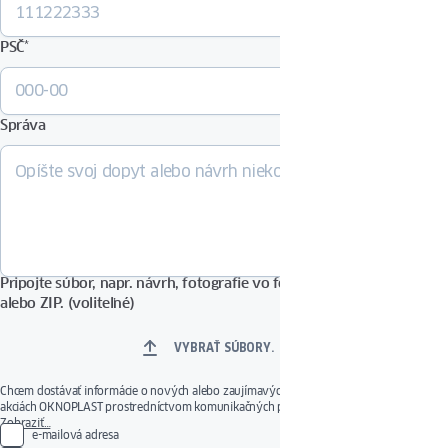
PSČ
*
Správa
Pripojte súbor, napr. návrh, fotografie vo formáte PDF, DOCX, JPG
alebo ZIP. (voliteľné)
VYBRAŤ SÚBORY.
Chcem dostávať informácie o nových alebo zaujímavých produktoch, službách a
akciách OKNOPLAST prostredníctvom komunikačných prostriedkov uvedených nižšie.
Poskytnutý súhlas je dobrovoľný. Svoj súhlas môžete kedykoľvek odvolať použitím
Zobraziť…
e-mailová adresa
odkazu na správu súhlasu alebo odoslaním správy na e-mailovú adresu: