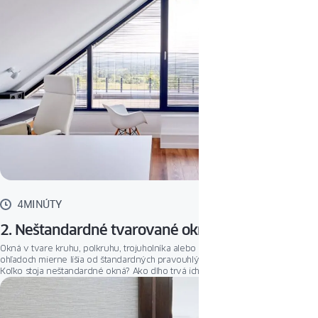
4MINÚTY
2. Neštandardné tvarované okná
Okná v tvare kruhu, polkruhu, trojuholníka alebo lichobežníka sa v mnohých
ohľadoch mierne líšia od štandardných pravouhlých a štvorcových rámov.
Koľko stoja neštandardné okná? Ako dlho trvá ich výroba? Sú tepelne
efektívne? Odpovedáme na najčastejšie otázky týkajúce sa neštandardných
okien.