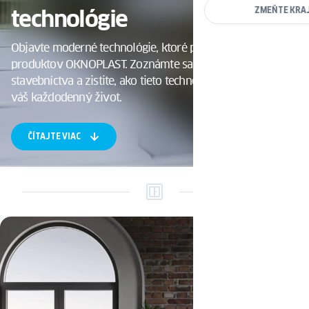
technológie
ZMEŇTE KRA
Objavte moderné technológie, ktoré prenikajú do sveta
produktov OKNOPLAST. Zoznámte sa s budúcnosťou
stavebníctva a zistite, ako tieto technológie môžu zlepšiť
váš každodenný život.
ČÍTAJTE VIAC