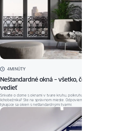
4MINÚTY
Neštandardné okná – všetko, čo potrebujete
vedieť
Snívate o dome s oknami v tvare kruhu, polkruhu, trojuholníka alebo
lichobežníka? Ste na správnom mieste. Odpovieme na najdôležitejšie otázky
týkajúce sa okien s neštandardnými tvarmi.