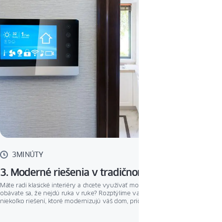
3MINÚTY
3. Moderné riešenia v tradičnom dome
Máte radi klasické interiéry a chcete využívať moderné technológie, ale
obávate sa, že nejdú ruka v ruke? Rozptýlime vaše obavy. Predstavujeme
niekoľko riešení, ktoré modernizujú váš dom, pričom si zachovajú jeho
klasický a útulný charakter.