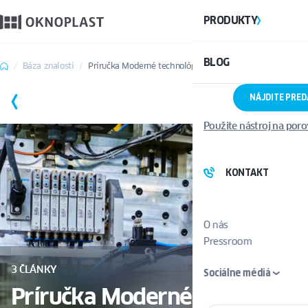
PRODUKTY
BLOG
Báza znalostí
Príručka Moderné technológie
NÁJDITE PRE
ULOŽIŤ
Použite nástroj na por
KONTAKT
O nás
Pressroom
3 ČLÁNKY
Sociálne médiá
Príručka Moderné