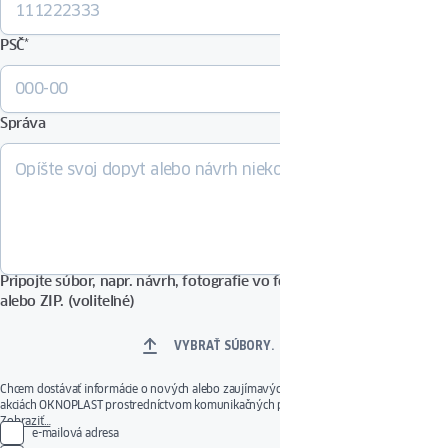
PSČ
*
Správa
Pripojte súbor, napr. návrh, fotografie vo formáte PDF, DOCX, JPG
alebo ZIP. (voliteľné)
VYBRAŤ SÚBORY.
Chcem dostávať informácie o nových alebo zaujímavých produktoch, službách a
akciách OKNOPLAST prostredníctvom komunikačných prostriedkov uvedených nižšie.
Poskytnutý súhlas je dobrovoľný. Svoj súhlas môžete kedykoľvek odvolať použitím
Zobraziť…
e-mailová adresa
odkazu na správu súhlasu alebo odoslaním správy na e-mailovú adresu: