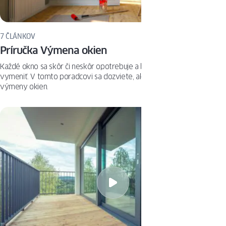
7 ČLÁNKOV
Príručka Výmena okien
Každé okno sa skôr či neskôr opotrebuje a bude ho potrebné
vymeniť. V tomto poradcovi sa dozviete, ako prebieha proces
výmeny okien.