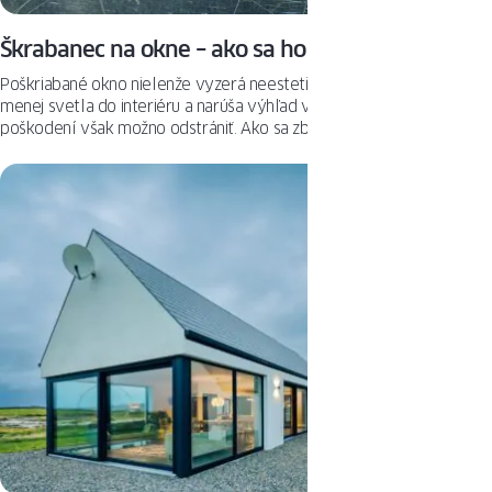
Škrabanec na okne – ako sa ho zbaviť?
Poškriabané okno nielenže vyzerá neesteticky, ale tiež prepúšťa
menej svetla do interiéru a narúša výhľad von. Mnohé z týchto
poškodení však možno odstrániť. Ako sa zbaviť škrabancov na skle?
Pozrite si naše tipy na poškriabané okná.