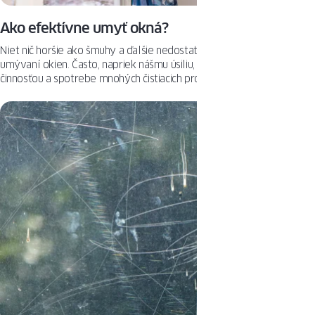
Ako efektívne umyť okná?
Niet nič horšie ako šmuhy a ďalšie nedostatky, ktoré zostanú po
umývaní okien. Často, napriek nášmu úsiliu, času strávenému touto
činnosťou a spotrebe mnohých čistiacich prostriedkov, výsledok
stále nie je uspokojivý. Okná sú predsa zrkadlom nášho domu či bytu,
preto chceme, aby vyzerali bezchybne. Efektívne umývanie skiel nie
je ťažké – stačí poznať niekoľko trikov, ktoré sú nielen účinné, ale aj
lacné a rýchle na realizáciu. Pred Veľkou nocou (a nielen vtedy) prídu
ako na zavolanie. Do práce!