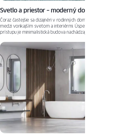
Svetlo a priestor – moderný dom v Írsku
Čoraz častejšie sa dizajnéri v rodinných domoch snažia mazať hranice
medzi vonkajším svetom a interiérmi. Úspešným príkladom tohto
prístupu je minimalistická budova nachádzajúca sa priamo pri pobreží
mora v Írsku.