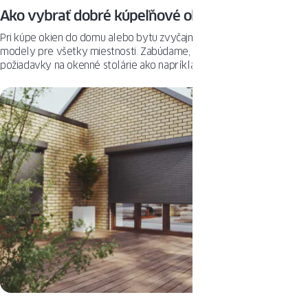
Ako vybrať dobré kúpeľňové okná?
Pri kúpe okien do domu alebo bytu zvyčajne vyberáme rovnaké
modely pre všetky miestnosti. Zabúdame, že kúpeľňa má odlišné
požiadavky na okenné stolárie ako napríklad obývačka.