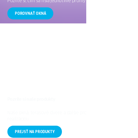
Pozrite si, čím sa líšia jednotlivé profily okien OKNOPLAST.
POROVNAŤ OKNÁ
Pozrite si naše produkty
Naše okná, terasové dvere a ďalšie produkty spolu s ich
realizáciou.
PREJSŤ NA PRODUKTY