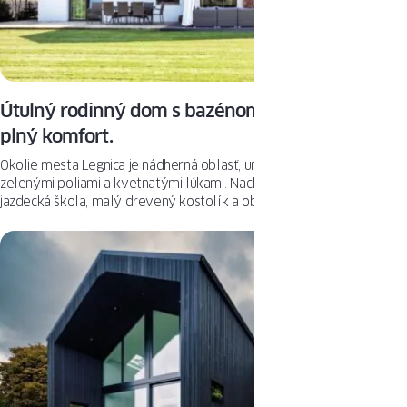
Útulný rodinný dom s bazénom. Modernosť a
plný komfort.
Okolie mesta Legnica je nádherná oblasť, umiestnená medzi
zelenými poliami a kvetnatými lúkami. Nachádza sa tu obľúbená
jazdecká škola, malý drevený kostolík a obyvatelia si užívajú ticho a
radostný spev vtákov.