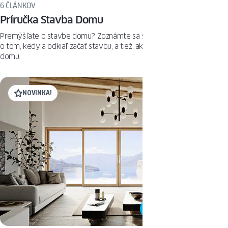
6 ČLÁNKOV
Príručka Stavba Domu
Premýšľate o stavbe domu? Zoznámte sa s odpoveďami na otázky
o tom, kedy a odkiaľ začať stavbu, a tiež, ako dlho trvá postavenie
domu.
NOVINKA!
POZRITE SI PRODUKT.