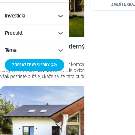
ZMEŇTE KRA
Investícia
Produkt
Elegancia a komfort – moderný jednopodlažný
Téma
dom
Klasická valbová strecha a fasáda v kombinácii bielej, sivej a hnedej
ZOBRAZTE VÝSLEDKY (42)
farby dreva môžu naznačovať, že ide o dom ako mnoho iných. Keď sa
však pozriete bližšie, ukáže sa, že táto budova sa rozhodne líši od
väčšiny nehnuteľností. Ako to? Spĺňa individuálne potreby
investorov a kladie dôraz na komfort.