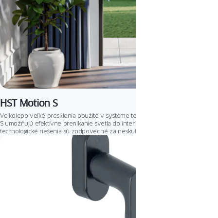
HST Motion S
Veľkolepo veľké presklenia použité v systéme terasových dverí HST MOTION
S umožňujú efektívne prenikanie svetla do interiérov. Inovatívne
technologické riešenia sú zodpovedné za neskutočnú stabilitu konštrukcie a
bezbariérovú komunikáciu.