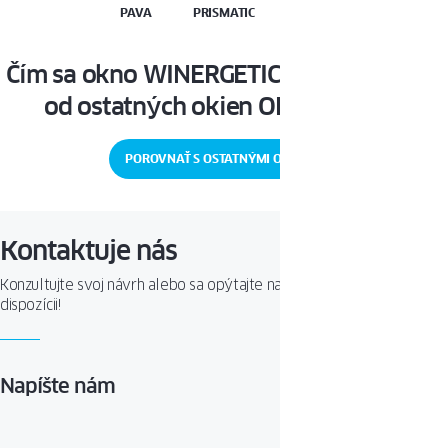
PAVA
PRISMATIC
PIXEL
PROLUX
Čím sa okno WINERGETIC STANDARD líši
od ostatných okien OKNOPLAST?
POROVNAŤ S OSTATNÝMI OKNAMI
Kontaktuje nás
Konzultujte svoj návrh alebo sa opýtajte na produkt. Sme Vám k
dispozícii!
Napíšte nám