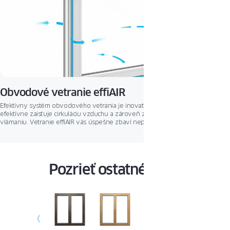
Obvodové vetranie effiAIR
Efektívny systém obvodového vetrania je inovatívne riešenie, ktoré
efektívne zaisťuje cirkuláciu vzduchu a zároveň zaisťuje ochranu proti
vlámaniu. Vetranie effiAIR vás úspešne zbaví nepríjemných pachov a vnesie
do interiéru sviežosť.
Pozrieť ostatné okná