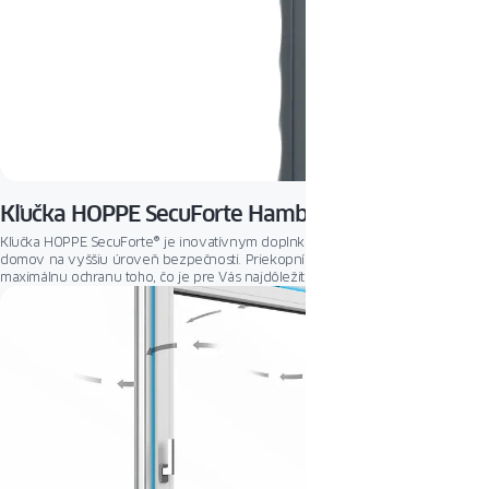
Kľučka HOPPE SecuForte Hamburg Standard
Kľučka HOPPE SecuForte® je inovatívnym doplnkom, ktorý prinesie Váš
domov na vyššiu úroveň bezpečnosti. Priekopnícky mechanizmus poskytuje
maximálnu ochranu toho, čo je pre Vás najdôležitejšie.