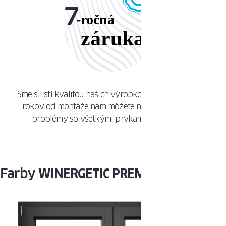
Sme si istí kvalitou našich výrobkov, preto po dobu 7
rokov od montáže nám môžete nahlásiť akékoľvek
problémy so všetkými prvkami našich okien.
Farby
WINERGETIC PREMIUM