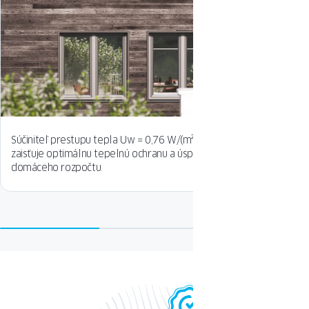
Súčiniteľ prestupu tepla Uw = 0,76 W/(m²K)
Konštrukcia a
zaisťuje optimálnu tepelnú ochranu a úsporu
stabilitu sy
domáceho rozpočtu.
fungovanie 