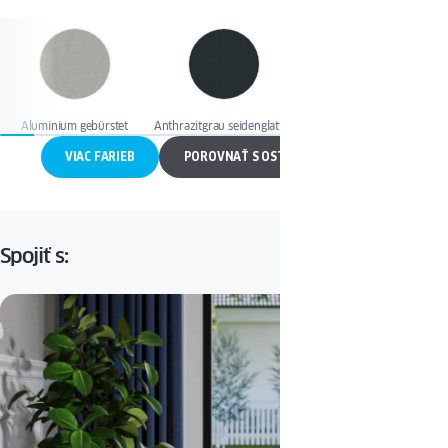
Aluminium gebürstet
Anthrazitgrau seidenglatt II
Antracit quartz
VIAC FARIEB
POROVNAŤ S OSTATNÝMI OKNAMI
Spojiť s: