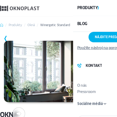
PRODUKTY
BLOG
Produkty
Okná
Winergetic Standard
NÁJDITE PRE
ULOŽIŤ
Použite nástroj na por
KONTAKT
O nás
Pressroom
Sociálne médiá
OKNÁ