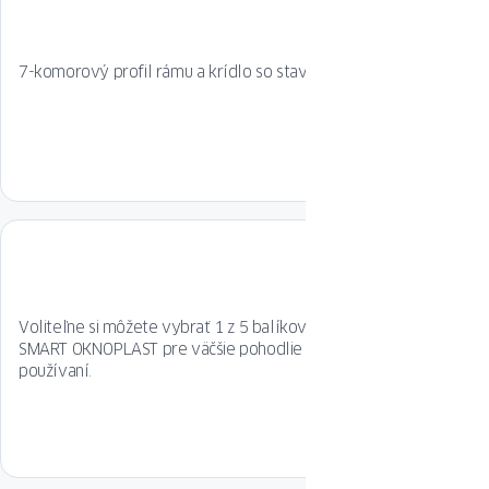
7-komorový profil rámu a krídlo so stavebnou hĺbkou 82 mm.
Voliteľne si môžete vybrať 1 z 5 balíkov diaľkového ovládania
SMART OKNOPLAST pre väčšie pohodlie pri každodennom
používaní.