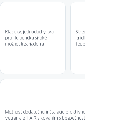
Klasický, jednoduchý tvar
Stredné tesnenie v ráme a
profilu ponúka široké
krídle poskytuje dodatočnú
možnosti zariadenia.
tepelnoizolačnú bariéru.
Možnosť dodatočnej inštalácie efektívneho obvodového
vetrania effiAIR s kovaním s bezpečnostnou triedou RC2.