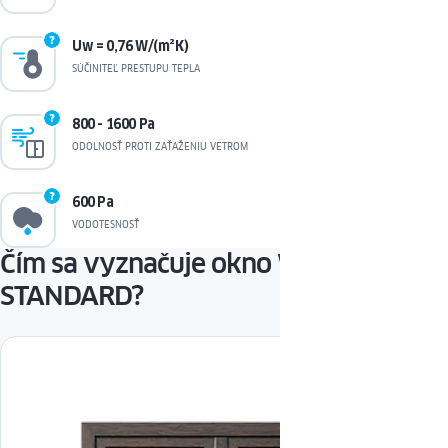
Uw = 0,76 W/(m²K)
SÚČINITEĽ PRESTUPU TEPLA
800 - 1600 Pa
ODOLNOSŤ PROTI ZAŤAŽENIU VETROM
600 Pa
VODOTESNOSŤ
Čím sa vyznačuje okno WINERGETIC
STANDARD?