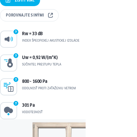
ZISTIŤ
VIAC
POROVNAJTE
S INÝMI
Rw = 33 dB
INDEX ŠPECIFICKEJ AKUSTICKEJ IZOLÁCIE
Uw = 0,92 W/(m²K)
SÚČINITEĽ PRESTUPU TEPLA
800 - 1600 Pa
ODOLNOSŤ PROTI ZAŤAŽENIU VETROM
301 Pa
VODOTESNOSŤ