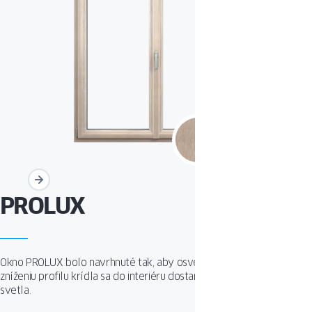
PROLUX
Okno PROLUX bolo navrhnuté tak, aby osvetlilo miestnosti. Vďaka
zníženiu profilu krídla sa do interiéru dostane v priemere o 22 % viac
svetla.