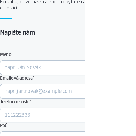
Konzultujte svoj návrh alebo sa opýtajte na produkt. Sme Vám k
dispozícii!
Napíšte nám
Meno
*
Emailová adresa
*
Telefónne číslo
*
PSČ
*