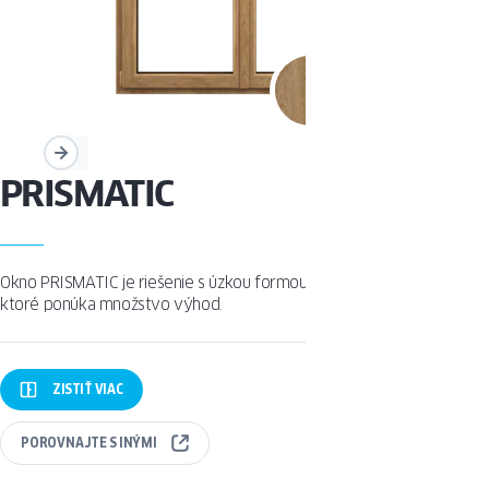
PRISMATIC
Okno PRISMATIC je riešenie s úzkou formou a vysokou funkčnosťou,
ktoré ponúka množstvo výhod.
ZISTIŤ
VIAC
POROVNAJTE
S INÝMI