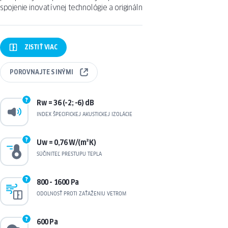
spojenie inovatívnej technológie a originálneho dizajnu.
ZISTIŤ
VIAC
POROVNAJTE
S INÝMI
Rw = 36 (-2; -6) dB
INDEX ŠPECIFICKEJ AKUSTICKEJ IZOLÁCIE
Uw = 0,76 W/(m²K)
SÚČINITEĽ PRESTUPU TEPLA
800 - 1600 Pa
ODOLNOSŤ PROTI ZAŤAŽENIU VETROM
600 Pa