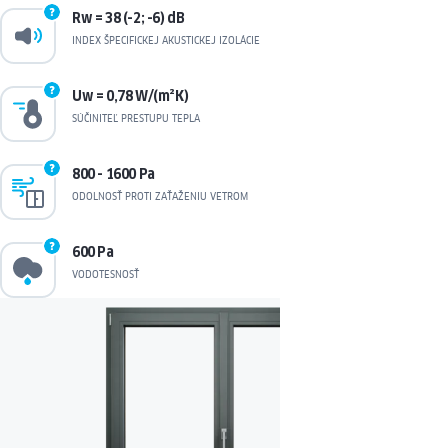
Rw = 38 (-2; -6) dB
INDEX ŠPECIFICKEJ AKUSTICKEJ IZOLÁCIE
Uw = 0,78 W/(m²K)
SÚČINITEĽ PRESTUPU TEPLA
800 - 1600 Pa
ODOLNOSŤ PROTI ZAŤAŽENIU VETROM
600 Pa
VODOTESNOSŤ