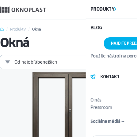
PRODUKTY
BLOG
Produkty
Okná
Okná
NÁJDITE PRE
Použite nástroj na por
Od najobľúbenejších
KONTAKT
O nás
Pressroom
Sociálne médiá