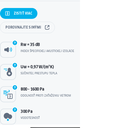
ZISTIŤ
VIAC
POROVNAJTE
S INÝMI
Rw = 35 dB
INDEX ŠPECIFICKEJ AKUSTICKEJ IZOLÁCIE
Uw = 0,97 W/(m²K)
SÚČINITEĽ PRESTUPU TEPLA
800 - 1600 Pa
ODOLNOSŤ PROTI ZAŤAŽENIU VETROM
300 Pa
VODOTESNOSŤ