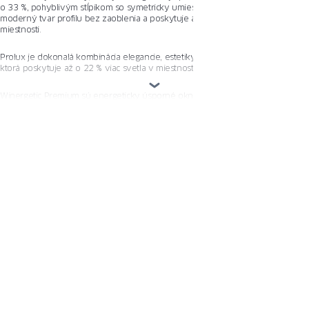
o 33 %, pohyblivým stĺpikom so symetricky umiestnenou kľučkou. Má
moderný tvar profilu bez zaoblenia a poskytuje až o 22 % viac svetla v
miestnosti.
Prolux je dokonalá kombinácia elegancie, estetiky a moderných technológií,
ktorá poskytuje až o 22 % viac svetla v miestnosti.
Winergetic Premium sú energeticky úsporné okná, ktoré poskytujú pohodlie a
znižujú náklady na vykurovanie.