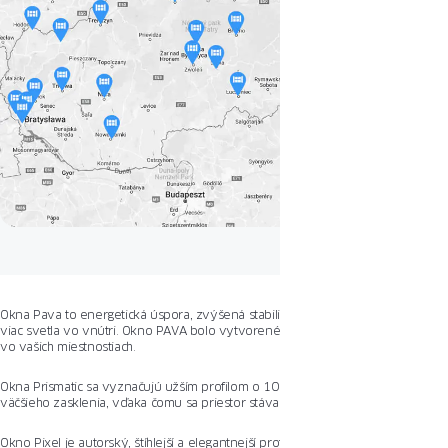
Okna Pava to energetická úspora, zvýšená stabilita konštrukcie a až o 10 %
viac svetla vo vnútri. Okno PAVA bolo vytvorené, aby udržalo čo najviac tepla
vo vašich miestnostiach.
Okna Prismatic sa vyznačujú užším profilom o 10 mm, čo umožňuje použitie
väčšieho zasklenia, vďaka čomu sa priestor stáva svetlejším a pohodlnejším.
Okno Pixel je autorský, štíhlejší a elegantnejší profil, s jediným v Poľsku, užším