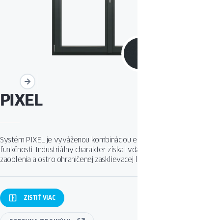
PIXEL
Systém PIXEL je vyváženou kombináciou elegancie, estetiky a
funkčnosti. Industriálny charakter získal vďaka použitiu profilov bez
zaoblenia a ostro ohraničenej zasklievacej lišty.
ZISTIŤ
VIAC