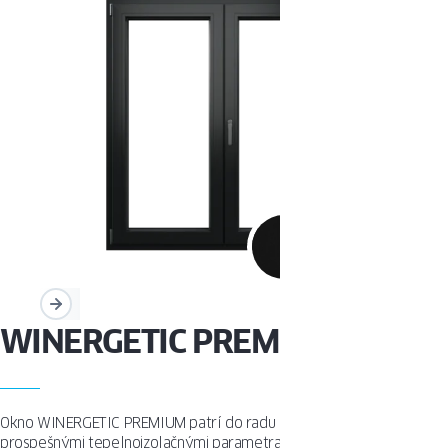
WINERGETIC PREMIUM
Okno WINERGETIC PREMIUM patrí do radu produktov s mimoriadne
prospešnými tepelnoizolačnými parametrami je to optimálne