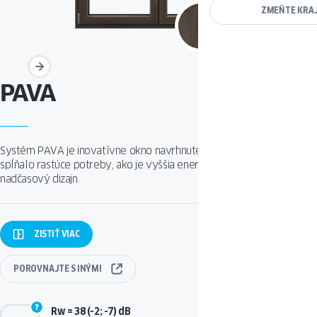
ZMEŇTE KRA
PAVA
Systém PAVA je inovatívne okno navrhnuté s ohľadom na to, aby
spĺňalo rastúce potreby, ako je vyššia energetická efektívnosť a
nadčasový dizajn.
ZISTIŤ
VIAC
POROVNAJTE
S INÝMI
Rw = 38 (-2; -7) dB