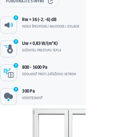
POROVNAJTE
S INÝMI
Rw = 36 (-2; -6) dB
INDEX ŠPECIFICKEJ AKUSTICKEJ IZOLÁCIE
Uw = 0,83 W/(m²K)
SÚČINITEĽ PRESTUPU TEPLA
800 - 1600 Pa
ODOLNOSŤ PROTI ZAŤAŽENIU VETROM
300 Pa
VODOTESNOSŤ