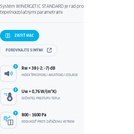
Systém WINERGETIC STANDARD je rad produktov s dobrými
tepelnoizolačnými parametrami.
ZISTIŤ
VIAC
POROVNAJTE
S INÝMI
Rw = 38 (-2; -7) dB
INDEX ŠPECIFICKEJ AKUSTICKEJ IZOLÁCIE
Uw = 0,76 W/(m²K)
SÚČINITEĽ PRESTUPU TEPLA
800 - 1600 Pa
ODOLNOSŤ PROTI ZAŤAŽENIU VETROM