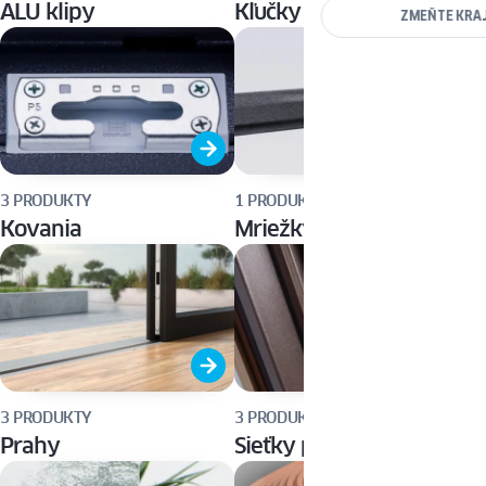
ALU klipy
Kľučky a rukoväte
ZMEŇTE KRA
3 PRODUKTY
1 PRODUKT
Kovania
Mriežky
3 PRODUKTY
3 PRODUKTY
Prahy
Sieťky proti hmyzu