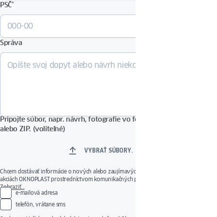
PSČ
*
Správa
Pripojte súbor, napr. návrh, fotografie vo formáte PDF, DOCX, JPG
alebo ZIP. (voliteľné)
VYBRAŤ SÚBORY.
Chcem dostávať informácie o nových alebo zaujímavých produktoch, službách a
akciách OKNOPLAST prostredníctvom komunikačných prostriedkov uvedených nižšie.
Poskytnutý súhlas je dobrovoľný. Svoj súhlas môžete kedykoľvek odvolať použitím
Zobraziť…
e-mailová adresa
odkazu na správu súhlasu alebo odoslaním správy na e-mailovú adresu:
privacy@oknoplast.com.pl
Správcom Vašich osobných údajov je spoločnosť Oknoplast
telefón, vrátane sms
Sp. z o.o.