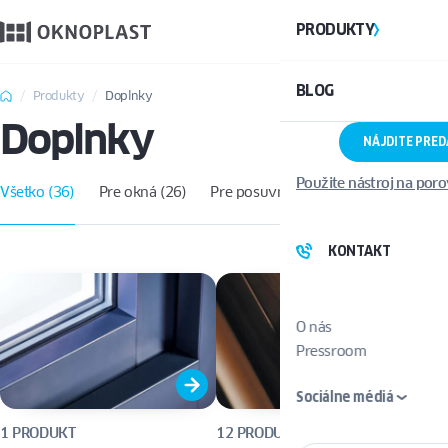
PRODUKTY
BLOG
Produkty
Doplnky
Doplnky
NÁJDITE PRE
Použite nástroj na por
Všetko (36)
Pre okná (26)
Pre posuvné dvere (16)
KONTAKT
O nás
Pressroom
Sociálne médiá
1 PRODUKT
12 PRODUKTOV