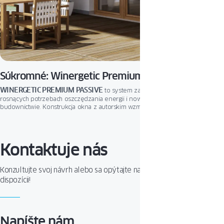
Súkromné: Winergetic Premium Passive
WINERGETIC PREMIUM PASSIVE
to system zaprojektowany z myślą o
rosnących potrzebach oszczędzania energii i nowych trendach w
budownictwie. Konstrukcja okna z autorskim wzmocnieniem termicznym
SpaceBlock
efektywnie izoluje od chłodu i upału.
Kontaktuje nás
Konzultujte svoj návrh alebo sa opýtajte na produkt. Sme Vám k
dispozícii!
Napíšte nám