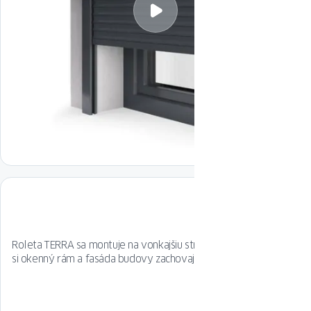
Roleta TERRA sa montuje na vonkajšiu stranu okna, vďaka čomu
si okenný rám a fasáda budovy zachovajú svoj štýl.