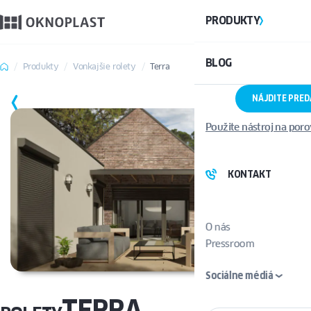
PRODUKTY
BLOG
Produkty
Vonkajšie rolety
Terra
NÁJDITE PRE
ULOŽIŤ
Použite nástroj na por
KONTAKT
O nás
Pressroom
Sociálne médiá
TERRA