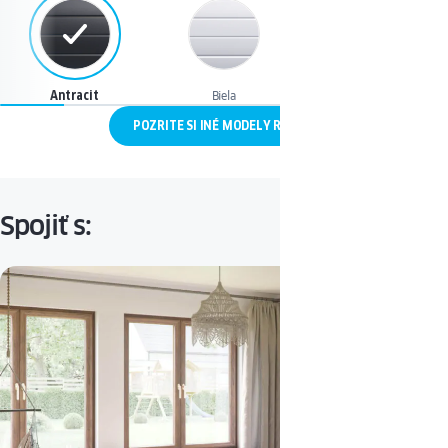
Antracit
Biela
Hnedá – Woodec dark toffe
POZRITE SI INÉ MODELY ROLIET
Spojiť s: