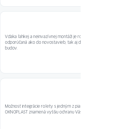
Vďaka ľahkej a neinvazívnej montáži je roleta TERRA
odporúčaná ako do novostavieb, tak aj do rekonštruovaných
budov.
Možnosť integrácie rolety s jedným z piatich balíkov SMART
OKNOPLAST znamená vyššiu ochranu Vášho domova.