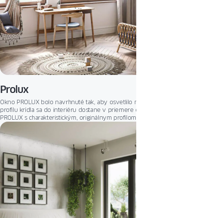
Prolux
Okno PROLUX bolo navrhnuté tak, aby osvetlilo miestnosti. Vďaka zníženiu
profilu krídla sa do interiéru dostane v priemere o 22 % viac svetla. Systém
PROLUX s charakteristickým, originálnym profilom so zaoblenou zasklievacou
lištou je univerzálnou ponukou pre mnoho typov a štýlov zástavby. Možnosť
dyhovania profilu technológiou ColorFull robí z okna PROLUX estetickú a
praktickú voľbu.