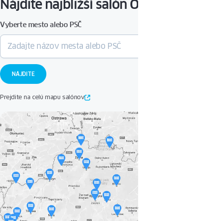
Nájdite najbližší salón OKNOPLAST
kedykoľvek odvolať zaslaním žiadosti na nasledujúcu adresu:
privacy@oknoplast.sk
Vyberte mesto alebo PSČ
Prejdite na celú mapu salónov