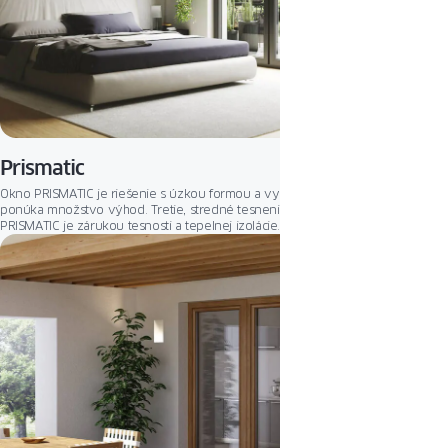
Prismatic
Okno PRISMATIC je riešenie s úzkou formou a vysokou funkčnosťou, ktoré
ponúka množstvo výhod. Tretie, stredné tesnenie v štruktúre systému
PRISMATIC je zárukou tesnosti a tepelnej izolácie. Väčšia plocha zasklenia
získaná vďaka nižšiemu profilu poskytuje ďalšie výhody: optimálne osvetlené
interiéry a menej plastov používaných pri výrobe okien je príklon k harmónii
s prostredím.