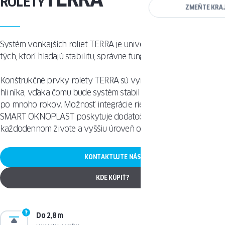
ROLETY
ZMEŇTE KRA
Systém vonkajších roliet TERRA je univerzálnou voľbou pre
tých, ktorí hľadajú stabilitu, správne fungovanie a bezpečnosť.
Konštrukčné prvky rolety TERRA sú vyrobené z trvanlivého
hliníka, vďaka čomu bude systém stabilný a správne fungovať
po mnoho rokov. Možnosť integrácie riešenia so systémom
SMART OKNOPLAST poskytuje dodatočné pohodlie v
každodennom živote a vyššiu úroveň ochrany Vášho domova.
KONTAKTUJTE NÁS
KDE KÚPIŤ?
Do 2,8 m