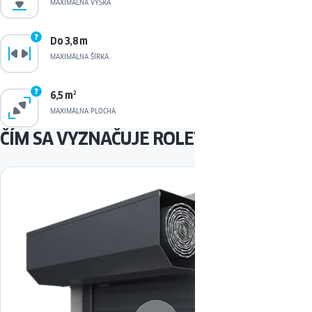
MAXIMÁLNA VÝŠKA
Do 3,8 m
MAXIMÁLNA ŠÍRKA
6,5 m
2
MAXIMÁLNA PLOCHA
ČÍM SA VYZNAČUJE ROLETA TERRA?