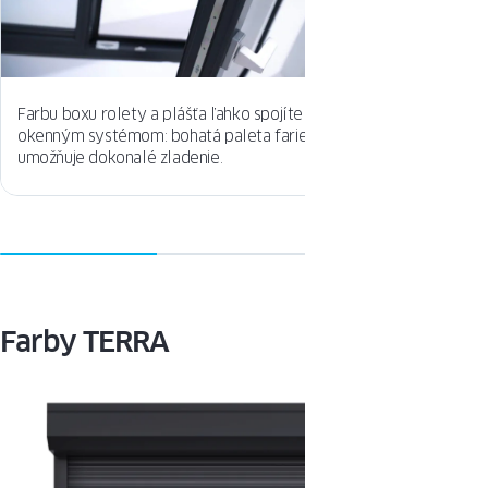
Farbu boxu rolety a plášťa ľahko spojíte s
Jednoduchá m
okenným systémom: bohatá paleta farieb
voľbu pre b
umožňuje dokonalé zladenie.
prechádzajú 
Farby TERRA