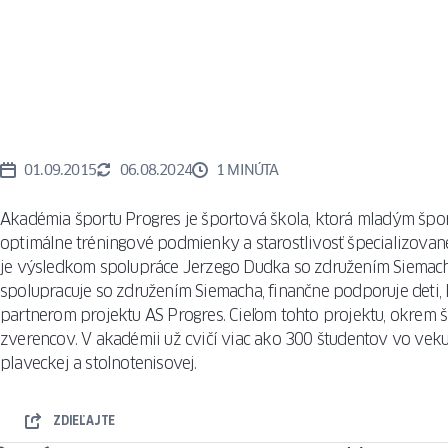
OKIEN
REALIZÁCI
VETRACIE
TECHNOLÓ
SYSTÉMY
SIEŤKY
PROTI
REALIZÁCI
HMYZU
PRAHY
01.09.2015
06.08.2024
1 MINÚTA
MRIEŽKY
Akadémia športu Progres je športová škola, ktorá mladým špo
optimálne tréningové podmienky a starostlivosť špecializova
je výsledkom spolupráce Jerzego Dudka so združením Siemach
spolupracuje so združením Siemacha, finančne podporuje deti, 
partnerom projektu AS Progres. Cieľom tohto projektu, okrem š
zverencov. V akadémii už cvičí viac ako 300 študentov vo veku 
plaveckej a stolnotenisovej.
ZDIEĽAJTE