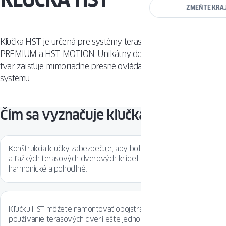
ZMEŇTE KRA
Kľučka HST je určená pre systémy terasových dverí HST
PREMIUM a HST MOTION. Unikátny doplnok, ktorého forma a
tvar zaisťuje mimoriadne presné ovládanie posuvného
systému.
Čím sa vyznačuje kľučka HST?
Konštrukcia kľučky zabezpečuje, aby bolo ovládanie aj veľkých
a ťažkých terasových dverových krídel mimoriadne
harmonické a pohodlné.
Kľučku HST môžete namontovať obojstranne, vďaka čomu je
používanie terasových dverí ešte jednoduchšie a pohodlnejšie.