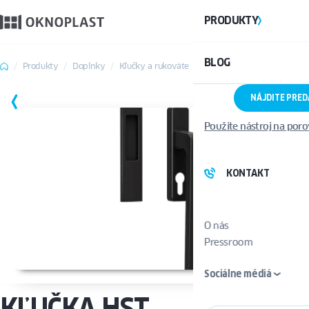
PRODUKTY
BLOG
Produkty
Doplnky
Kľučky a rukoväte
Kľučka HST
NÁJDITE PRE
ULOŽIŤ
Použite nástroj na por
KONTAKT
O nás
Pressroom
Sociálne médiá
KĽUČKA HST