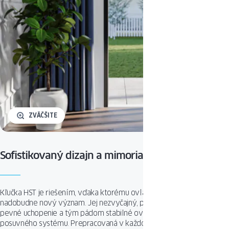
ZVÄČŠITE
Sofistikovaný dizajn a mimoriadny komfort
Kľučka HST je riešením, vďaka ktorému ovládanie terasových dverí
nadobudne nový význam. Jej nezvyčajný, predĺžený tvar umožňuje
pevné uchopenie a tým pádom stabilné ovládanie ťažkých krídel
posuvného systému. Prepracovaná v každom detaile, kľučka HST