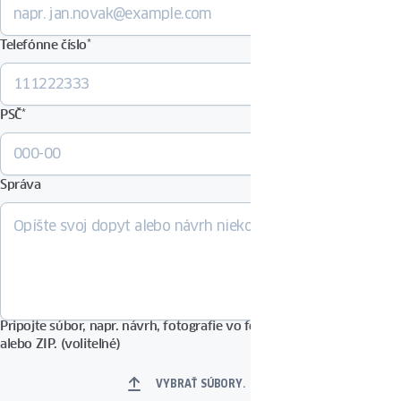
Telefónne číslo
*
PSČ
*
Správa
Pripojte súbor, napr. návrh, fotografie vo formáte PDF, DOCX, JPG
alebo ZIP. (voliteľné)
VYBRAŤ SÚBORY.