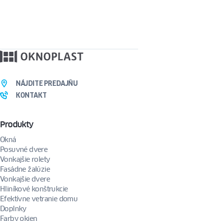
NÁJDITE PREDAJŇU
KONTAKT
Produkty
Okná
Posuvné dvere
Vonkajšie rolety
Fasádne žalúzie
Vonkajšie dvere
Hliníkové konštrukcie
Efektívne vetranie domu
Doplnky
Farby okien