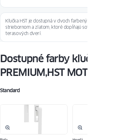
Kľučka HST je dostupná v dvoch farbených prevedeniach:
striebornom a zlatom, ktoré dopĺňajú sofistikované kompozície
terasových dverí.
Dostupné farby kľučky HST
PREMIUM,HST MOTION
Standard
Biela
Hnedá