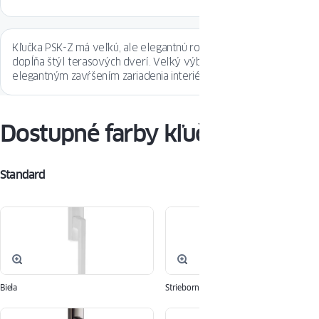
Kľučka PSK-Z má veľkú, ale elegantnú rozetu, ktorá dokonale
dopĺňa štýl terasových dverí. Veľký výber farieb je
elegantným zavŕšením zariadenia interiéru.
Dostupné farby kľučky PSK-Z
Standard
Biela
Strieborná