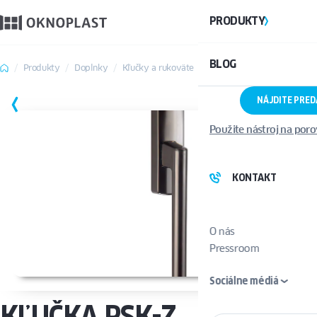
PRODUKTY
BLOG
Produkty
Doplnky
Kľučky a rukoväte
Kľučka PSK-Z
NÁJDITE PRE
ULOŽIŤ
Použite nástroj na por
KONTAKT
O nás
Pressroom
Sociálne médiá
KĽUČKA PSK-Z