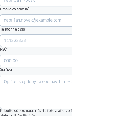
Emailová adresa
*
Telefónne číslo
*
PSČ
*
Správa
Pripojte súbor, napr. návrh, fotografie vo formáte PDF, DOCX, JPG
alebo ZIP. (voliteľné)