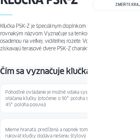
ZMEŇTE KRA
Kľučka PSK-Z je špeciálnym doplnkom k terasovým dverám s
rovnakým názvom. Vyznačuje sa tenkou, čistou formou
osadenou na veľkej, viditeľnej rozete. Vďaka tejto kľučke
získavajú terasové dvere PSK-Z charakter.
Čím sa vyznačuje kľučka PSK-Z?
Pohodlné ovládanie je možné vďaka systému automatického
otáčania kľučky (otočenie o 90°: poloha sklonu, pohyb o ďalších
45°: poloha posuvu).
Mierne hranatá, predĺžená a napriek tomu jemne ukončená
rukoväť kľučky dodáva riešeniu štýlový charakter.