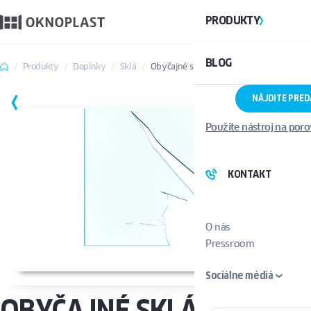
PRODUKTY
BLOG
Produkty
Doplnky
Sklá
Obyčajné sklá
NÁJDITE PRE
ULOŽIŤ
Použite nástroj na por
KONTAKT
O nás
Pressroom
Sociálne médiá
OBYČAJNÉ SKLÁ