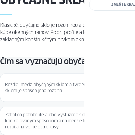
ZMEŇTE KRA
Klasické, obyčajné sklo je rozumnou a ekonomickou voľbou pr
kúpe okenných rámov. Popri profile a krídle je sklo
základným konštrukčným prvkom okna.
Čím sa vyznačujú obyčajné sklá?
Rozdiel medzi obyčajným sklom a tvrdeným alebo vrstveným
sklom je spôsob jeho rozbitia.
Zatiaľ čo potiahnuté alebo vystužené sklo sa rozbíja
kontrolovaným spôsobom a na menšie kúsky, obyčajné sklo sa
rozbíja na veľké ostré kusy.