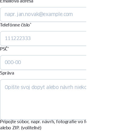
Emailová adresa
*
Telefónne číslo
*
PSČ
*
Správa
Pripojte súbor, napr. návrh, fotografie vo formáte PDF, DOCX, JPG
alebo ZIP. (voliteľné)