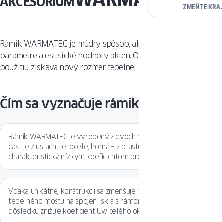
AKCESORIUM
ZMEŇTE KRA
Rámik WARMATEC je múdry spôsob, ako zvýšiť technické
parametre a estetické hodnoty okien. Okno vďaka jeho
použitiu získava nový rozmer tepelnej izolácie a krásy.
Čím sa vyznačuje rámik WARMATEC?
Rámik WARMATEC je vyrobený z dvoch materiálov: spodná
časť je z ušľachtilej ocele, horná – z plastu, ktorý je
charakteristický nízkym koeficientom prestupu tepla.
Vďaka unikátnej konštrukcii sa zmenšuje možnosť vzniku
tepelného mostu na spojení skla s rámom, čo v konečnom
dôsledku znižuje koeficient Uw celého okna.