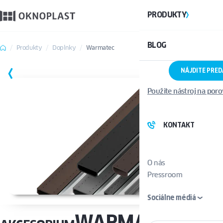
PRODUKTY
BLOG
Produkty
Doplnky
Warmatec
NÁJDITE PRE
ULOŽIŤ
Použite nástroj na por
KONTAKT
O nás
Pressroom
Sociálne médiá
WARMATEC