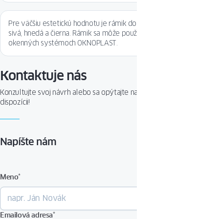
Pre väčšiu estetickú hodnotu je rámik dostupný v troch farbách:
sivá, hnedá a čierna. Rámik sa môže používať vo všetkých
okenných systémoch OKNOPLAST.
Kontaktuje nás
Konzultujte svoj návrh alebo sa opýtajte na produkt. Sme Vám k
dispozícii!
Napíšte nám
Meno
*
Emailová adresa
*