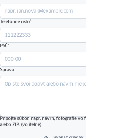
Telefónne číslo
*
PSČ
*
Správa
Pripojte súbor, napr. návrh, fotografie vo formáte PDF, DOCX, JPG
alebo ZIP. (voliteľné)