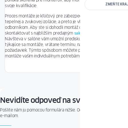
ponúka školenia pre montérov, aby mohli neustále zvyšovať
ZMEŇTE KRA
svoje kvalifikácie.
Proces montáže je kľúčový pre zabezpečenie optimálnej
tepelnej a zvukovej izolácie, a preto je vhodné zveriť ho
odborníkom. Aby ste si dohodli montáž okien, mali by ste sa
skontaktovať s najbližším predajným
salónom OKNOPLAST
.
Návšteva v salóne vám umožní prediskutovať všetky detaily
týkajúce sa montáže, vrátane termínu, nákladov a technických
požiadaviek. Týmto spôsobom môžete prispôsobiť proces
montáže vašim individuálnym potrebám a požiadavkám.
Nevidíte odpoveď na svoju otázku?
Pošlite nám ju pomocou formulára nižšie. Odpoveď od nás dostanete
e-mailom.