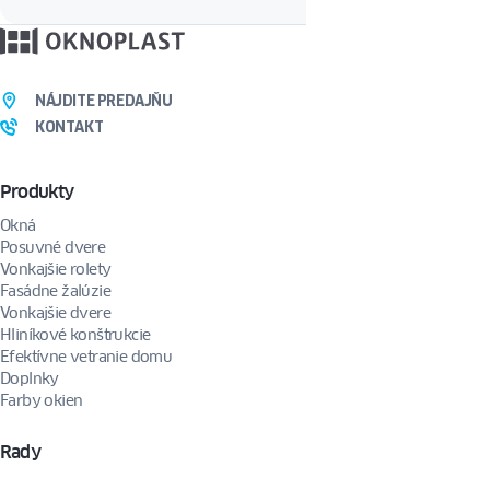
Odoslaním formulára dobrovoľne súhlasíte s tým, že Vás budeme kontaktovať e-mailom
alebo telefonicky za účelom vybavenia Vašej požiadavky. Svoj súhlas môžete
kedykoľvek odvolať zaslaním žiadosti na nasledujúcu adresu:
privacy@oknoplast.sk
NÁJDITE PREDAJŇU
KONTAKT
Produkty
Okná
Posuvné dvere
Vonkajšie rolety
Fasádne žalúzie
Vonkajšie dvere
Hliníkové konštrukcie
Efektívne vetranie domu
Doplnky
Farby okien
Rady