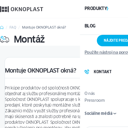
PRODUKTY
BLOG
FAQ
Montuje OKNOPLAST okná?
Montáž
NÁJDITE PRE
Použite nástroj na por
Montuje OKNOPLAST okná?
KONTAKT
Pri kúpe produktov od spoločnosti OKNOPLAST si môžete
O nás
objednať aj službu profesionálnej montáže na území Slovenska.
Spoločnosť OKNOPLAST spolupracuje s kvalifikovanou sieťou
Pressroom
predajní, ktoré poskytujú montážne služby vo svojom okolí.
Zákazníci môžu využiť služby profesionálnych montérov, ktorí
Sociálne médiá
majú skúsenosti a znalosti potrebné na správnu inštaláciu
produktov OKNOPLAST. Spoločnosť OKNOPLAST navyše