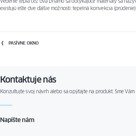
Vedenie tepla cez dva priamo sa dotýkajúce materiály sa nazý
OKIEN
REALIZÁCI
existujú ešte dve ďalšie možnosti: tepelná konvekcia (prúdenie) 
VETRACIE
TECHNOLÓ
SYSTÉMY
SIEŤKY
PROTI
REALIZÁCI
HMYZU
PASÍVNE OKNO
PRAHY
MRIEŽKY
Kontaktuje nás
Konzultujte svoj návrh alebo sa opýtajte na produkt. Sme Vám k
Napíšte nám