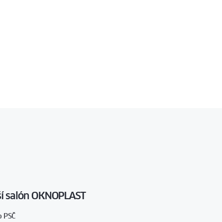
žší salón OKNOPLAST
o PSČ