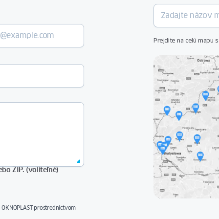
alebo
vonkajšie
rolety.
Prejdite na celú mapu 
ČÍTAŤ
ČLÁNOK
bo ZIP. (voliteľné)
ách OKNOPLAST prostredníctvom