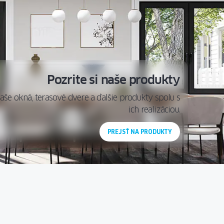
Pozrite si naše produkty
aše okná, terasové dvere a ďalšie produkty spolu s
ich realizáciou.
PREJSŤ NA PRODUKTY