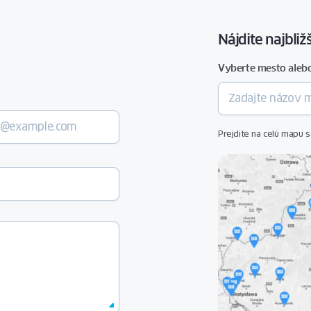
alebo
vonkajšie
Nájdite najbli
rolety.
Vyberte mesto aleb
ČÍTAŤ
ČLÁNOK
Prejdite na celú mapu 