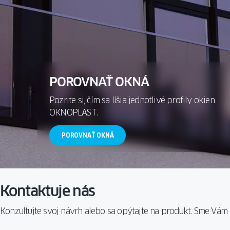
OKIEN
REALIZÁCI
VETRACIE
TECHNOLÓ
SYSTÉMY
SIEŤKY
PROTI
REALIZÁCI
HMYZU
PRAHY
POROVNAŤ OKNÁ
MRIEŽKY
Pozrite si, čím sa líšia jednotlivé profily okien
OKNOPLAST.
POROVNAŤ OKNÁ
Kontaktuje nás
Konzultujte svoj návrh alebo sa opýtajte na produkt. Sme Vám k