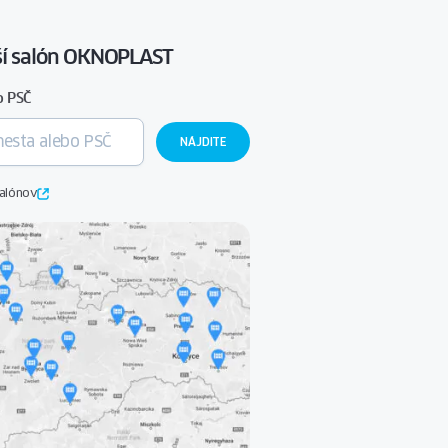
žší salón OKNOPLAST
o PSČ
salónov