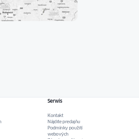
Serwis
Kontakt
n
Nájdite predajňu
Podmínky použití
webových