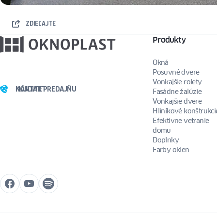
ZDIEĽAJTE
Produkty
Okná
Posuvné dvere
Vonkajšie rolety
NÁJDITE PREDAJŇU
KONTAKT
Fasádne žalúzie
Vonkajšie dvere
Hliníkové konštrukci
Efektívne vetranie
domu
Doplnky
Farby okien