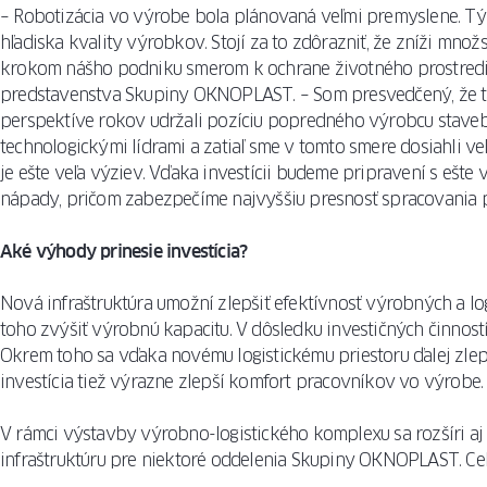
– Robotizácia vo výrobe bola plánovaná veľmi premyslene. Tý
hľadiska kvality výrobkov. Stojí za to zdôrazniť, že zníži mn
krokom nášho podniku smerom k ochrane životného prostredia
predstavenstva Skupiny OKNOPLAST. – Som presvedčený, že ta
perspektíve rokov udržali pozíciu popredného výrobcu staveb
technologickými lídrami a zatiaľ sme v tomto smere dosiahli v
je ešte veľa výziev. Vďaka investícii budeme pripravení s ešte v
nápady, pričom zabezpečíme najvyššiu presnosť spracovania 
Aké výhody prinesie investícia?
Nová infraštruktúra umožní zlepšiť efektívnosť výrobných a l
toho zvýšiť výrobnú kapacitu. V dôsledku investičných činnost
Okrem toho sa vďaka novému logistickému priestoru ďalej zlepší
investícia tiež výrazne zlepší komfort pracovníkov vo výrobe.
V rámci výstavby výrobno-logistického komplexu sa rozšíri aj
infraštruktúru pre niektoré oddelenia Skupiny OKNOPLAST. Ce