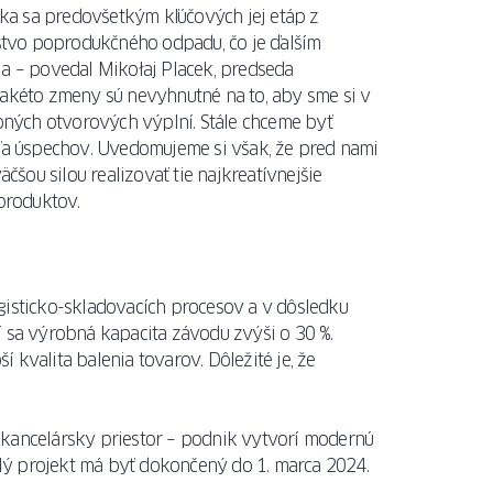
alebo
ka sa predovšetkým kľúčových jej etáp z
vonkajšie
ožstvo poprodukčného odpadu, čo je ďalším
rolety.
 – povedal Mikołaj Placek, predseda
kéto zmeny sú nevyhnutné na to, aby sme si v
ných otvorových výplní. Stále chceme byť
ČÍTAŤ
eľa úspechov. Uvedomujeme si však, že pred nami
ČLÁNOK
äčšou silou realizovať tie najkreatívnejšie
produktov.
ogisticko-skladovacích procesov a v dôsledku
í sa výrobná kapacita závodu zvýši o 30 %.
 kvalita balenia tovarov. Dôležité je, že
 kancelársky priestor – podnik vytvorí modernú
lý projekt má byť dokončený do 1. marca 2024.