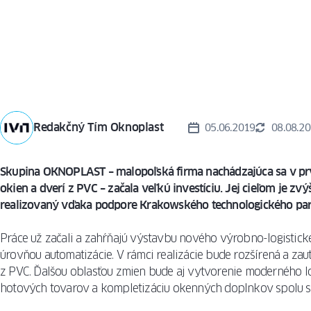
OKIEN
REALIZÁCI
VETRACIE
TECHNOLÓ
SYSTÉMY
SIEŤKY
PROTI
REALIZÁCI
HMYZU
PRAHY
Redakčný Tím Oknoplast
MRIEŽKY
05.06.2019
08.08.2
Skupina OKNOPLAST – malopoľská firma nachádzajúca sa v prv
okien a dverí z PVC – začala veľkú investíciu. Jej cieľom je z
realizovaný vďaka podpore Krakowského technologického par
Práce už začali a zahŕňajú výstavbu nového výrobno-logistick
úrovňou automatizácie. V rámci realizácie bude rozšírená a za
z PVC. Ďalšou oblasťou zmien bude aj vytvorenie moderného log
hotových tovarov a kompletizáciu okenných doplnkov spolu s