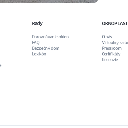
Rady
OKNOPLAST
Porovnávanie okien
O nás
FAQ
Virtuálny saló
Bezpečný dom
Pressroom
Lexikón
Certifikáty
Recenzie
e