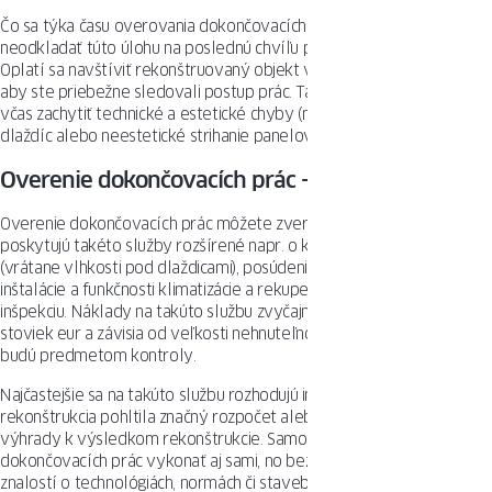
Čo sa týka času overovania dokončovacích prác, najlepšie je
neodkladať túto úlohu na poslednú chvíľu pred dokončením prác.
Oplatí sa navštíviť rekonštruovaný objekt v priemere každé dva dni,
aby ste priebežne sledovali postup prác. Takýto dohľad umožní
včas zachytiť technické a estetické chyby (napr. nesprávne položenie
dlaždíc alebo neestetické strihanie panelov).
Overenie dokončovacích prác – čo skontrolovať?
Overenie dokončovacích prác môžete zveriť odborníkom, ktorí
poskytujú takéto služby rozšírené napr. o kontrolu vlhkosti priečok
(vrátane vlhkosti pod dlaždicami), posúdenie tesnosti vodnej
inštalácie a funkčnosti klimatizácie a rekuperácie, ako aj termovíznu
inšpekciu. Náklady na takúto službu zvyčajne predstavujú niekoľko
stoviek eur a závisia od veľkosti nehnuteľnosti a rozsahu prác, ktoré
budú predmetom kontroly.
Najčastejšie sa na takúto službu rozhodujú investori, ktorých
rekonštrukcia pohltila značný rozpočet alebo majú pôvodne
výhrady k výsledkom rekonštrukcie. Samozrejme, môžete overenie
dokončovacích prác vykonať aj sami, no bez vhodných nástrojov a
znalostí o technológiách, normách či stavebnom práve to môže byť