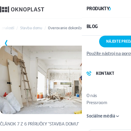
PRODUKTY
BLOG
a znalostí
Stavba domu
Overovanie dokončovacích prác – čo skontrolovať
NÁJDITE PRE
ULOŽIŤ
Použite nástroj na por
KONTAKT
O nás
Pressroom
Sociálne médiá
ČLÁNOK 7 Z 6 PRÍRUČKY "STAVBA DOMU"