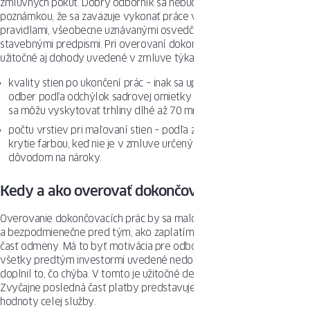
zmluvných pokút. Dobrý odborník sa nebude báť podpísať zmluvu s
poznámkou, že sa zaväzuje vykonať práce v súlade s platnými
pravidlami, všeobecne uznávanými osvedčenými postupmi a
stavebnými predpismi. Pri overovaní dokončovacích prác budú
užitočné aj dohody uvedené v zmluve týkajúce sa:
kvality stien po ukončení prác – inak sa uplatňuje tzv. normový
odber podľa odchýlok sadrovej omietky pre III. kategóriu, v ktorej
sa môžu vyskytovať trhliny dlhé až 70 mm,
počtu vrstiev pri maľovaní stien – podľa zákona nedostatočné
krytie farbou, keď nie je v zmluve určený počet vrstiev, nie je
dôvodom na nároky.
Kedy a ako overovať dokončovacie práce?
Overovanie dokončovacích prác by sa malo uskutočňovať etapovite
a bezpodmienečne pred tým, ako zaplatíme dodávateľovi poslednú
časť odmeny. Má to byť motivácia pre odborníka či tím, aby doplnil
všetky predtým investormi uvedené nedostatky, opravil chyby či
doplnil to, čo chýba. V tomto je užitočné delenie platieb na tranže.
Zvyčajne posledná časť platby predstavuje od 10 do 25 percent
hodnoty celej služby.