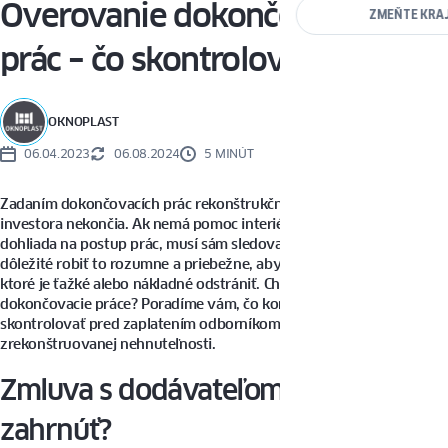
Overovanie dokončovacích
ZMEŇTE KRA
prác – čo skontrolovať?
OKNOPLAST
06.04.2023
06.08.2024
5 MINÚT
Zadaním dokončovacích prác rekonštrukčnému tímu sa úlohy
investora nekončia. Ak nemá pomoc interiérového dizajnéra, ktorý
dohliada na postup prác, musí sám sledovať situáciu na stavbe. Je
dôležité robiť to rozumne a priebežne, aby sa predišlo chybám,
ktoré je ťažké alebo nákladné odstrániť. Chcete vedieť, ako overiť
dokončovacie práce? Poradíme vám, čo konkrétne je potrebné
skontrolovať pred zaplatením odborníkom a prevzatím kľúčov od
zrekonštruovanej nehnuteľnosti.
Zmluva s dodávateľom – čo
zahrnúť?