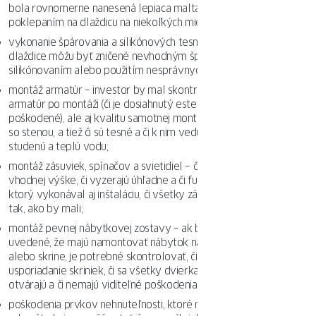
bola rovnomerne nanesená lepiaca malta (dá sa to skontrolovať
poklepaním na dlaždicu na niekoľkých miestach);
vykonanie špárovania a silikónových tesnení – aj pekne položené
dlaždice môžu byť zničené nevhodným špárovaním a
silikónovaním alebo použitím nesprávnych produktov;
montáž armatúr – investor by mal skontrolovať nielen vzhľad
armatúr po montáži (či je dosiahnutý estetický efekt, či nie sú
poškodené), ale aj kvalitu samotnej montáže, či sú pevne spojené
so stenou, a tiež či sú tesné a či k nim vedú vhodné hadice na
studenú a teplú vodu;
montáž zásuviek, spínačov a svietidiel – či sú umiestnené vo
vhodnej výške, či vyzerajú úhľadne a či fungujú, a v prípade tímu,
ktorý vykonával aj inštaláciu, či všetky zásuvky a spínače fungujú
tak, ako by mali;
montáž pevnej nábytkovej zostavy – ak bolo v rozsahu prác tímu
uvedené, že majú namontovať nábytok na mieru, napr. kuchyne
alebo skrine, je potrebné skontrolovať, či výška pracovnej dosky,
usporiadanie skriniek, či sa všetky dvierka a zásuvky správne
otvárajú a či nemajú viditeľné poškodenia;
poškodenia prvkov nehnuteľnosti, ktoré neboli menené – počas