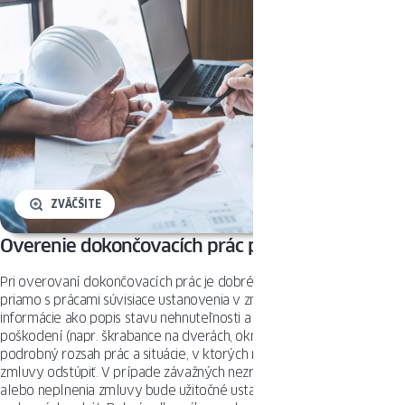
ZVÄČŠITE
Overenie dokončovacích prác podľa zmluvy
Pri overovaní dokončovacích prác je dobré sa opierať o presnejšie a
priamo s prácami súvisiace ustanovenia v zmluve. Môžu to byť
informácie ako popis stavu nehnuteľnosti a prípadných existujúcich
poškodení (napr. škrabance na dverách, oknách, podlahách),
podrobný rozsah prác a situácie, v ktorých môžu obe strany od
zmluvy odstúpiť. V prípade závažných nezrovnalostí, omeškaní
alebo neplnenia zmluvy bude užitočné ustanovenie o výške