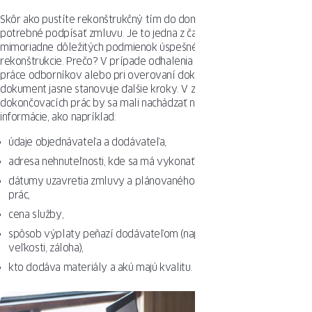
Skôr ako pustíte rekonštrukčný tím do domu alebo bytu, je
potrebné podpísať zmluvu. Je to jedna z často prehliadaných, no
mimoriadne dôležitých podmienok úspešného ukončenia
rekonštrukcie. Prečo? V prípade odhalenia nezrovnalostí počas
práce odborníkov alebo pri overovaní dokončovacích prác tento
dokument jasne stanovuje ďalšie kroky. V zmluve s dodávateľom
dokončovacích prác by sa mali nachádzať najmä, ale nielen, základné
informácie, ako napríklad:
údaje objednávateľa a dodávateľa,
adresa nehnuteľnosti, kde sa má vykonať rekonštrukcia,
dátumy uzavretia zmluvy a plánovaného začiatku a ukončenia
prác,
cena služby,
spôsob výplaty peňazí dodávateľom (napr. v tranžiach o príslušnej
veľkosti, záloha),
kto dodáva materiály a akú majú kvalitu.