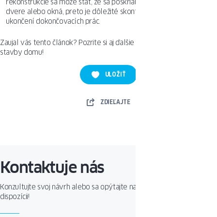
rekonštrukcie sa môže stať, že sa poškriabe podlaha, vstupné
dvere alebo okná, preto je dôležité skontrolovať ich stav po
ukončení dokončovacích prác.
Zaujal vás tento článok? Pozrite si aj ďalšie z tejto série týkajúce sa
stavby domu!
ULOŽIŤ
ZDIEĽAJTE
Kontaktuje nás
Konzultujte svoj návrh alebo sa opýtajte na produkt. Sme Vám k
dispozícii!