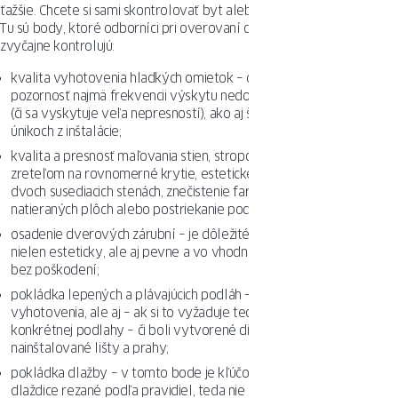
ťažšie. Chcete si sami skontrolovať byt alebo dom po rekonštrukcii?
Tu sú body, ktoré odborníci pri overovaní dokončovacích prác
zvyčajne kontrolujú:
kvalita vyhotovenia hladkých omietok – oplatí sa venovať
pozornosť najmä frekvencii výskytu nedostatkov a povrchu stien
(či sa vyskytuje veľa nepresností), ako aj škvrnám svedčiacim o
únikoch z inštalácie;
kvalita a presnosť maľovania stien, stropov, podláh – s osobitným
zreteľom na rovnomerné krytie, estetické oddelenie farieb na
dvoch susediacich stenách, znečistenie farbou povrchov vedľa
natieraných plôch alebo postriekanie podlahy;
osadenie dverových zárubní – je dôležité, aby boli nainštalované
nielen esteticky, ale aj pevne a vo vhodnej výške nad podlahou a
bez poškodení;
pokládka lepených a plávajúcich podláh – treba dbať na estetiku
vyhotovenia, ale aj – ak si to vyžaduje technológia pokládky
konkrétnej podlahy – či boli vytvorené dilatačné škáry, správne
nainštalované lišty a prahy;
pokládka dlažby – v tomto bode je kľúčové nielen to, či boli
dlaždice rezané podľa pravidiel, teda nie sú odštiepené, ale aj či